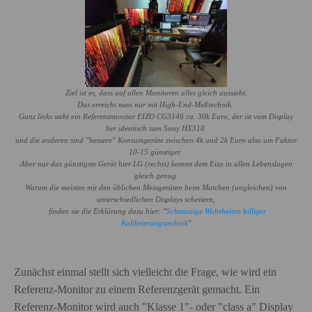
Ziel ist es, dass auf allen Monitoren alles gleich aussieht.
Das erreicht man nur mit High-End-Meßtechnik.
Ganz links steht ein Referenzmonitor EIZO CG3146 ca. 30k Euro, der ist vom Display
her identisch zum Sony HX310
und die anderen sind "bessere" Konsumgeräte zwischen 4k und 2k Euro also um Faktor
10-15 günstiger.
Aber nur das günstigste Gerät hier LG (rechts) kommt dem Eizo in allen Lebenslagen
gleich genug.
Warum die meisten mit den üblichen Messgeräten beim Matchen (angleichen) von
unterschiedlichen Displays scheitern,
finden sie die Erklärung dazu hier: "
Schmutzige Wahrheiten billiger
Kalibrierungstechnik
"
Zunächst einmal stellt sich vielleicht die Frage, wie wird ein
Referenz-Monitor zu einem Referenzgerät gemacht. Ein
Referenz-Monitor wird auch "Klasse 1"- oder "class a" Display