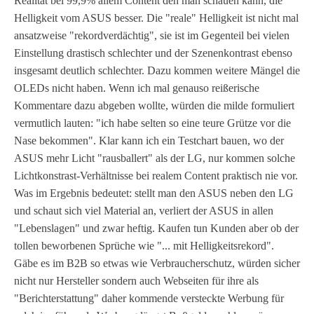
Realität bei 99,9% allem Content den man schauen kann, die
Helligkeit vom ASUS besser. Die "reale" Helligkeit ist nicht mal
ansatzweise "rekordverdächtig", sie ist im Gegenteil bei vielen
Einstellung drastisch schlechter und der Szenenkontrast ebenso
insgesamt deutlich schlechter. Dazu kommen weitere Mängel die
OLEDs nicht haben. Wenn ich mal genauso reißerische
Kommentare dazu abgeben wollte, würden die milde formuliert
vermutlich lauten: "ich habe selten so eine teure Grütze vor die
Nase bekommen". Klar kann ich ein Testchart bauen, wo der
ASUS mehr Licht "rausballert" als der LG, nur kommen solche
Lichtkonstrast-Verhältnisse bei realem Content praktisch nie vor.
Was im Ergebnis bedeutet: stellt man den ASUS neben den LG
und schaut sich viel Material an, verliert der ASUS in allen
"Lebenslagen" und zwar heftig. Kaufen tun Kunden aber ob der
tollen beworbenen Sprüche wie "... mit Helligkeitsrekord".
Gäbe es im B2B so etwas wie Verbraucherschutz, würden sicher
nicht nur Hersteller sondern auch Webseiten für ihre als
"Berichterstattung" daher kommende versteckte Werbung für