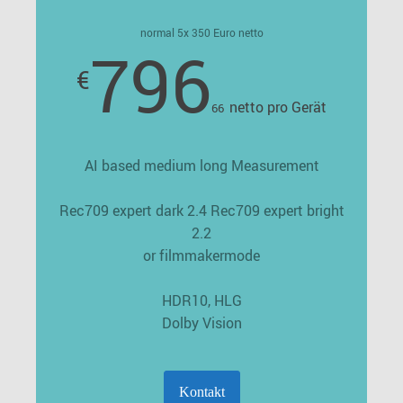
normal 5x 350 Euro netto
796
€
netto pro Gerät
66
AI based medium long Measurement
Rec709 expert dark 2.4 Rec709 expert bright
2.2
or filmmakermode
HDR10, HLG
Dolby Vision
Kontakt