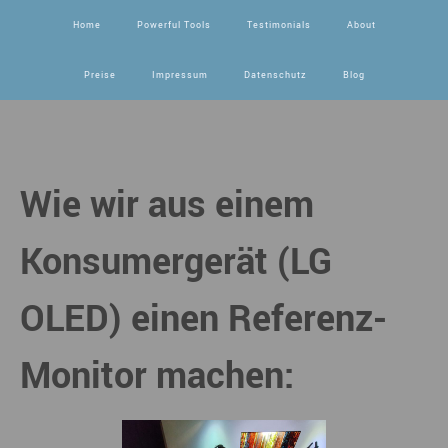
Home
Powerful Tools
Testimonials
About
Preise
Impressum
Datenschutz
Blog
Wie wir aus einem
Konsumergerät (LG
OLED) einen Referenz-
Monitor machen: