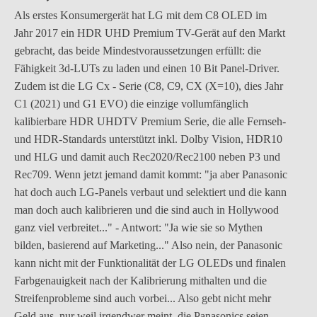
Als erstes Konsumergerät hat LG mit dem C8 OLED im
Jahr 2017 ein HDR UHD Premium TV-Gerät auf den Markt
gebracht, das beide Mindestvoraussetzungen erfüllt: die
Fähigkeit 3d-LUTs zu laden und einen 10 Bit Panel-Driver.
Zudem ist die LG Cx - Serie (C8, C9, CX (X=10), dies Jahr
C1 (2021) und G1 EVO) die einzige vollumfänglich
kalibierbare HDR UHDTV Premium Serie, die alle Fernseh-
und HDR-Standards unterstützt inkl. Dolby Vision, HDR10
und HLG und damit auch Rec2020/Rec2100 neben P3 und
Rec709. Wenn jetzt jemand damit kommt: "ja aber Panasonic
hat doch auch LG-Panels verbaut und selektiert und die kann
man doch auch kalibrieren und die sind auch in Hollywood
ganz viel verbreitet..." - Antwort: "Ja wie sie so Mythen
bilden, basierend auf Marketing..." Also nein, der Panasonic
kann nicht mit der Funktionalität der LG OLEDs und finalen
Farbgenauigkeit nach der Kalibrierung mithalten und die
Streifenprobleme sind auch vorbei... Also gebt nicht mehr
Geld aus, nur weil irgendwer meint, die Panasonics seien