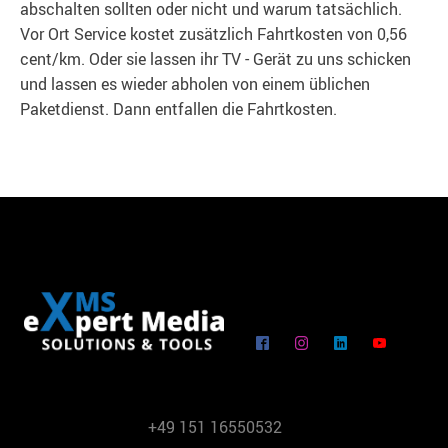
abschalten sollten oder nicht und warum tatsächlich.
Vor Ort Service kostet zusätzlich Fahrtkosten von 0,56
cent/km. Oder sie lassen ihr TV - Gerät zu uns schicken
und lassen es wieder abholen von einem üblichen
Paketdienst. Dann entfallen die Fahrtkosten.
+49 151 16550532