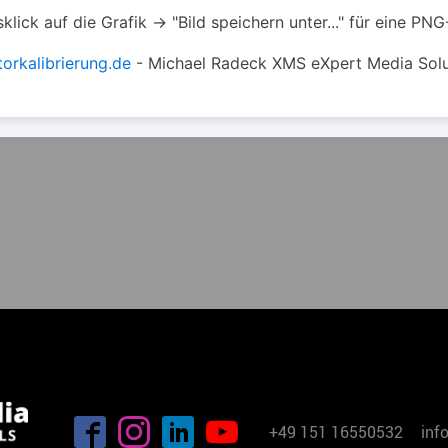
klick auf die Grafik -> "Bild speichern unter..." für eine PNG
orkalibrierung.de
- Michael Radeck XMS eXpert Media Solu
+49 151 16550532
inf