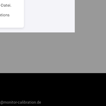
-Datei.
tions
o@monitor-calibration.de