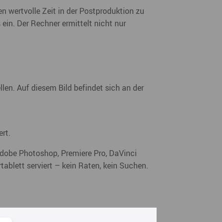
en wertvolle Zeit in der Postproduktion zu
 ein. Der Rechner ermittelt nicht nur
llen. Auf diesem Bild befindet sich an der
ert.
Adobe Photoshop, Premiere Pro, DaVinci
rtablett serviert – kein Raten, kein Suchen.