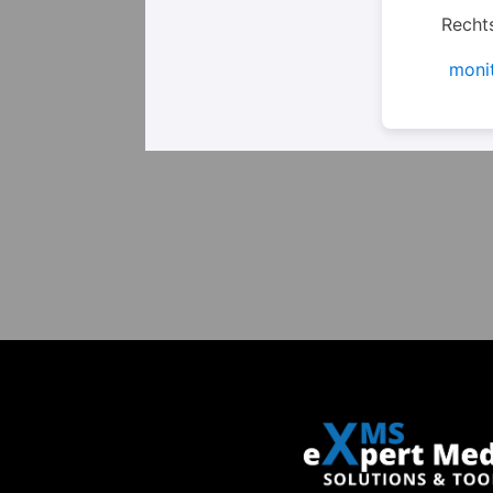
Rechts
monit