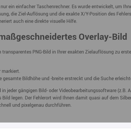
ls nur ein einfacher Taschenrechner. Es wurde entwickelt, um Ihn
ung, die Ziel-Auflösung und die exakte X/Y-Position des Fehlers
riert auch eine direkte visuelle Hilfe.
 maßgeschneidertes Overlay-Bild
n transparentes PNG-Bild in Ihrer exakten Zielauflösung zu erste
r markiert.
ie gesamte Bildhöhe und -breite erstreckt und die Suche erleicht
 in jeder gängigen Bild- oder Videobearbeitungssoftware (z.B. 
s Bild legen. Der Fehlerort wird Ihnen damit quasi auf dem Silbe
hnell und pixelgenau durchführen.