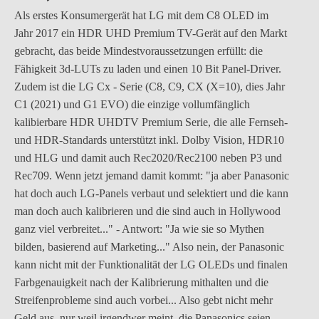
Als erstes Konsumergerät hat LG mit dem C8 OLED im
Jahr 2017 ein HDR UHD Premium TV-Gerät auf den Markt
gebracht, das beide Mindestvoraussetzungen erfüllt: die
Fähigkeit 3d-LUTs zu laden und einen 10 Bit Panel-Driver.
Zudem ist die LG Cx - Serie (C8, C9, CX (X=10), dies Jahr
C1 (2021) und G1 EVO) die einzige vollumfänglich
kalibierbare HDR UHDTV Premium Serie, die alle Fernseh-
und HDR-Standards unterstützt inkl. Dolby Vision, HDR10
und HLG und damit auch Rec2020/Rec2100 neben P3 und
Rec709. Wenn jetzt jemand damit kommt: "ja aber Panasonic
hat doch auch LG-Panels verbaut und selektiert und die kann
man doch auch kalibrieren und die sind auch in Hollywood
ganz viel verbreitet..." - Antwort: "Ja wie sie so Mythen
bilden, basierend auf Marketing..." Also nein, der Panasonic
kann nicht mit der Funktionalität der LG OLEDs und finalen
Farbgenauigkeit nach der Kalibrierung mithalten und die
Streifenprobleme sind auch vorbei... Also gebt nicht mehr
Geld aus, nur weil irgendwer meint, die Panasonics seien