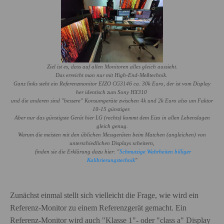
Ziel ist es, dass auf allen Monitoren alles gleich aussieht.
Das erreicht man nur mit High-End-Meßtechnik.
Ganz links steht ein Referenzmonitor EIZO CG3146 ca. 30k Euro, der ist vom Display
her identisch zum Sony HX310
und die anderen sind "bessere" Konsumgeräte zwischen 4k und 2k Euro also um Faktor
10-15 günstiger.
Aber nur das günstigste Gerät hier LG (rechts) kommt dem Eizo in allen Lebenslagen
gleich genug.
Warum die meisten mit den üblichen Messgeräten beim Matchen (angleichen) von
unterschiedlichen Displays scheitern,
finden sie die Erklärung dazu hier: "
Schmutzige Wahrheiten billiger
Kalibrierungstechnik
"
Zunächst einmal stellt sich vielleicht die Frage, wie wird ein
Referenz-Monitor zu einem Referenzgerät gemacht. Ein
Referenz-Monitor wird auch "Klasse 1"- oder "class a" Display