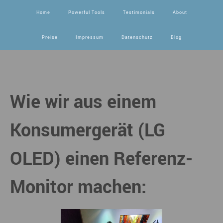
Home
Powerful Tools
Testimonials
About
Preise
Impressum
Datenschutz
Blog
Wie wir aus einem
Konsumergerät (LG
OLED) einen Referenz-
Monitor machen: