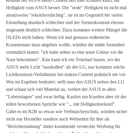
Realität bei 99,9% allem Content den man schauen kann, die
Helligkeit vom ASUS besser. Die "reale" Helligkeit ist nicht mal
ansatzweise "rekordverdächtig", sie ist im Gegenteil bei vielen
Einstellung drastisch schlechter und der Szenenkontrast ebenso
insgesamt deutlich schlechter. Dazu kommen weitere Mängel die
OLEDs nicht haben. Wenn ich mal genauso reißerische
Kommentare dazu abgeben wollte, würden die milde formuliert
vermutlich lauten: "ich habe selten so eine teure Grütze vor die
Nase bekommen". Klar kann ich ein Testchart bauen, wo der
ASUS mehr Licht "rausballert" als der LG, nur kommen solche
Lichtkonstrast-Verhältnisse bei realem Content praktisch nie vor.
Was im Ergebnis bedeutet: stellt man den ASUS neben den LG
und schaut sich viel Material an, verliert der ASUS in allen
"Lebenslagen" und zwar heftig. Kaufen tun Kunden aber ob der
tollen beworbenen Sprüche wie "... mit Helligkeitsrekord".
Gäbe es im B2B so etwas wie Verbraucherschutz, würden sicher
nicht nur Hersteller sondern auch Webseiten für ihre als
"Berichterstattung" daher kommende versteckte Werbung für