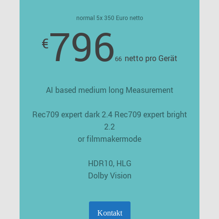
normal 5x 350 Euro netto
796
€
netto pro Gerät
66
AI based medium long Measurement
Rec709 expert dark 2.4 Rec709 expert bright
2.2
or filmmakermode
HDR10, HLG
Dolby Vision
Kontakt